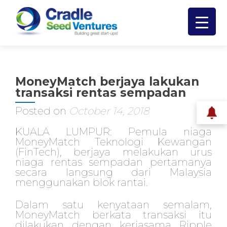
MoneyMatch berjaya lakukan
transaksi rentas sempadan
Posted on
October 14, 2018
KUALA LUMPUR: Pemula niaga
MoneyMatch Teknologi Kewangan
(FinTech), berjaya melakukan urus
niaga rentas sempadan pertamanya
secara langsung dari Malaysia
menggunakan blok rantai.
Dalam satu kenyataan semalam,
MoneyMatch berkata transaksi itu
dilakukan dengan kerjasama Ripple