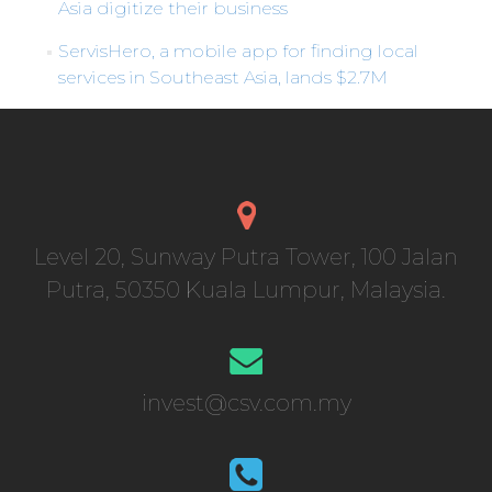
Asia digitize their business
ServisHero, a mobile app for finding local
services in Southeast Asia, lands $2.7M
Level 20, Sunway Putra Tower, 100 Jalan
Putra, 50350 Kuala Lumpur, Malaysia.
invest@csv.com.my