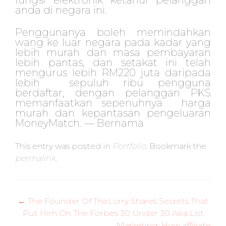
fungsi elektronik ketahui pelanggan
anda di negara ini.
Penggunanya boleh memindahkan
wang ke luar negara pada kadar yang
lebih murah dan masa pembayaran
lebih pantas, dan setakat ini telah
mengurus lebih RM220 juta daripada
lebih sepuluh ribu pengguna
berdaftar, dengan pelanggan PKS
memanfaatkan sepenuhnya harga
murah dan kepantasan pengeluaran
MoneyMatch. — Bernama
This entry was posted in
Portfolio
. Bookmark the
permalink
.
Post
←
The Founder Of TheLorry Shares Secrets That
Put Him On The Forbes 30 Under 30 Asia List
navigation
Marketing: How affiliate