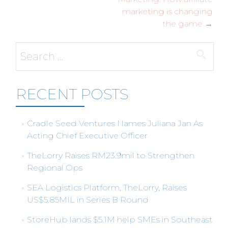
marketing is changing
the game
→
Search
for:
RECENT POSTS
Cradle Seed Ventures Names Juliana Jan As
Acting Chief Executive Officer
TheLorry Raises RM23.9mil to Strengthen
Regional Ops
SEA Logistics Platform, TheLorry, Raises
US$5.85MIL in Series B Round
StoreHub lands $5.1M help SMEs in Southeast